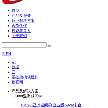
首页
产品及服务
行业解决方案
合作伙伴
投资者关系
关于我们
中
EN
AI
数据
云
基础架构软硬件
物联网
产品及解决方案
CA888亚洲城问学
CA888亚洲城问学 企业级Agent中台