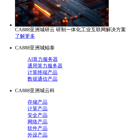
CA888亚洲城研云 研制一体化工业互联网解决方案
了解更多
CA888亚洲城鲲泰
AI算力服务器
通用算力服务器
计算终端产品
数据通信产品
CA888亚洲城云科
存储产品
计算产品
安全产品
网络产品
软件产品
外设产品